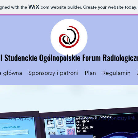
igned with the
.com
website builder. Create your website today.
II Studenckie Ogólnopolskie Forum Radiologicz
a główna
Sponsorzy i patroni
Plan
Regulamin
Więcej zdjęć znajdą Państwo po kliknięciu na poniższy link