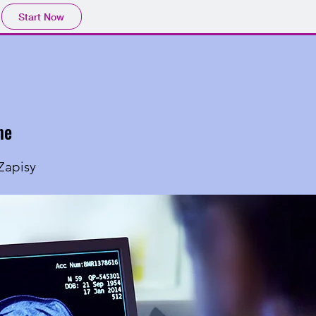
Start Now
ne
Zapisy