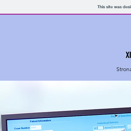
This site was des
X
Stron